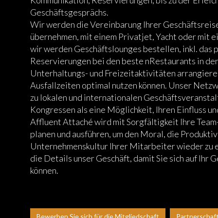
Geschäftsgesprächs.
Wir werden die Vereinbarung Ihrer Geschäftsreis
übernehmen, mit einem Privatjet, Yacht oder mit e
wir werden Geschäftslounges bestellen, inkl. das 
Reservierungen bei den beste nRestaurants in der 
Unterhaltungs- und Freizeitaktivitäten arrangieren
Ausfallzeiten optimal nutzen können. Unser Netz
zu lokalen und internationalen Geschäftsveransta
Kongressen als eine Möglichkeit, Ihren Einfluss u
Affluent Attaché wird mit Sorgfältigkeit Ihre Tea
planen und ausführen, um den Moral, die Produktiv
Unternehmenskultur Ihrer Mitarbeiter wieder zu 
die Details unser Geschäft, damit Sie sich auf Ihr 
können.
Bewerben Sie sich für die Mitgliedschaft
Partnerschaf