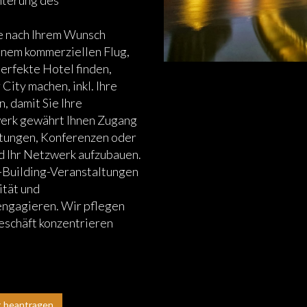
e nach Ihrem Wunsch
inem kommerziellen Flug,
perfekte Hotel finden,
City machen, inkl. Ihre
, damit Sie Ihre
werk gewährt Ihnen Zugang
ltungen, Konferenzen oder
nd Ihr Netzwerk aufzubauen.
m-Building-Veranstaltungen
ität und
engagieren. Wir pflegen
Geschäft konzentrieren
t beantragen