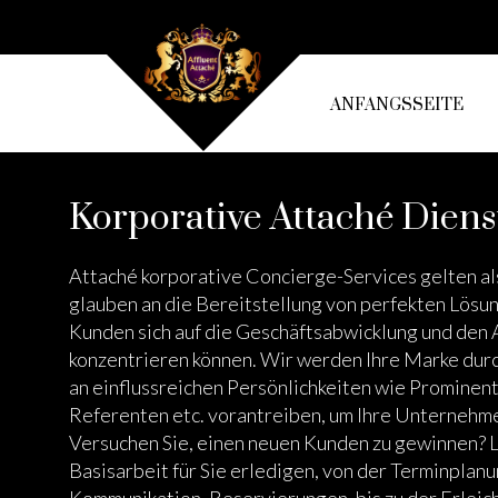
ANFANGSSEITE
Korporative Attaché Diens
Attaché korporative Concierge-Services gelten als
glauben an die Bereitstellung von perfekten Lösun
Kunden sich auf die Geschäftsabwicklung und den A
konzentrieren können. Wir werden Ihre Marke dur
an einflussreichen Persönlichkeiten wie Prominent
Referenten etc. vorantreiben, um Ihre Unternehme
Versuchen Sie, einen neuen Kunden zu gewinnen? L
Basisarbeit für Sie erledigen, von der Terminplan
Kommunikation, Reservierungen, bis zu der Erleic